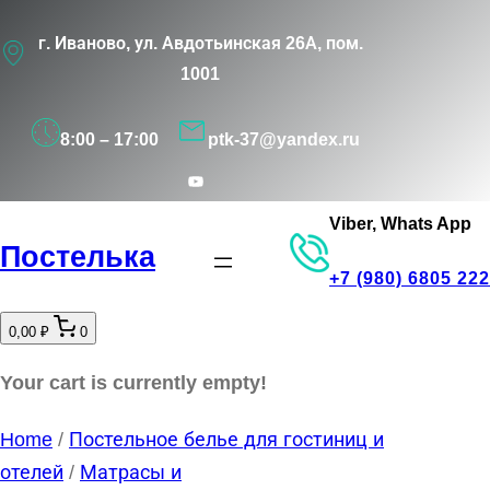
Перейти
г. Иваново, ул. Авдотьинская 26А, пом.
к
1001
содержимому
8:00 – 17:00
ptk-37@yandex.ru
YouTube
Viber, Whats App
Постелька
+7 (980) 6805 222
0,00 ₽
0
Your cart is currently empty!
Home
/
Постельное белье для гостиниц и
отелей
/
Матрасы и