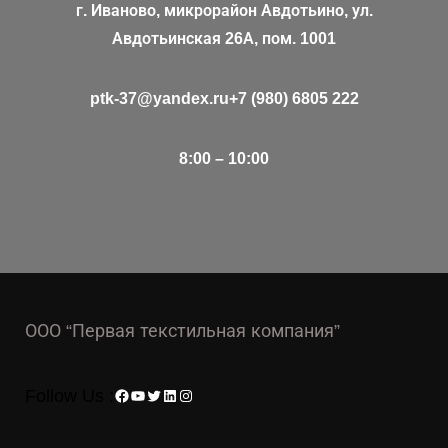
г. Иваново, микрорайон Авдотьино, ул.
Авдотьинская 26А, пом. 1001
ptk-37@yandex.ru
+7 (980) 6805 222
8:00 – 10:00
ООО “Первая текстильная компания”
Facebook
YouTube
Twitter
LinkedIn
Instagram
Follow Us :