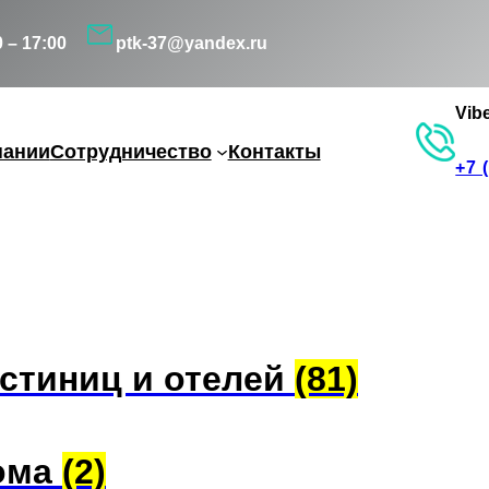
0 – 17:00
ptk-37@yandex.ru
Vib
пании
Сотрудничество
Контакты
+7 
остиниц и отелей
(81)
дома
(2)