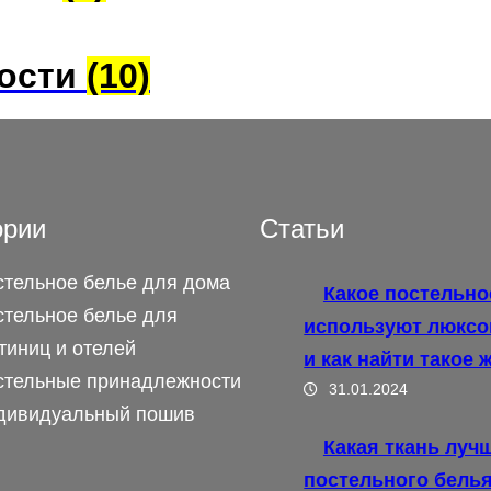
ности
(10)
ории
Статьи
стельное белье для дома
Какое постельно
стельное белье для
используют люксо
тиниц и отелей
и как найти такое 
стельные принадлежности
31.01.2024
дивидуальный пошив
Какая ткань луч
постельного бель