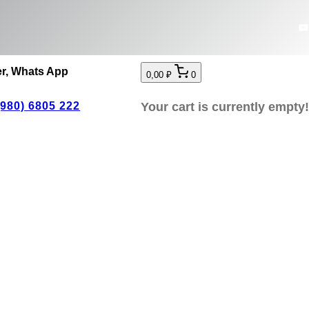
Y
er, Whats App
0,00 ₽
0
Your cart is currently empty!
(980) 6805 222