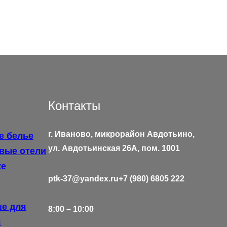
Контакты
г. Иваново, микрорайон Авдотьино,
е белье
ул. Авдотьинская 26А, пом. 1001
вые отели
же
ptk-37@yandex.ru
+7 (980) 6805 222
ше для
8:00 – 10:00
я