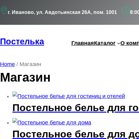
Перейти
г. Иваново, ул. Авдотьинская 26А, пом. 1001
8:0
к
содержимому
Постелька
Главная
Каталог
О ком
Home
/ Магазин
Магазин
Постельное белье для г
Постельное белье для 