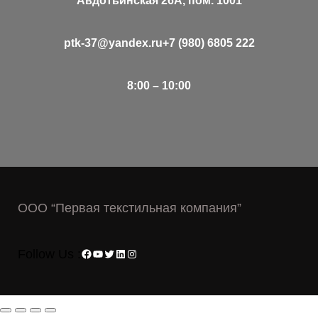
Авдотьинская 26А, пом. 1001
ptk-37@yandex.ru
+7 (980) 6805 222
8:00 – 10:00
ООО “Первая текстильная компания”
Facebook
YouTube
Twitter
LinkedIn
Instagram
Follow Us :