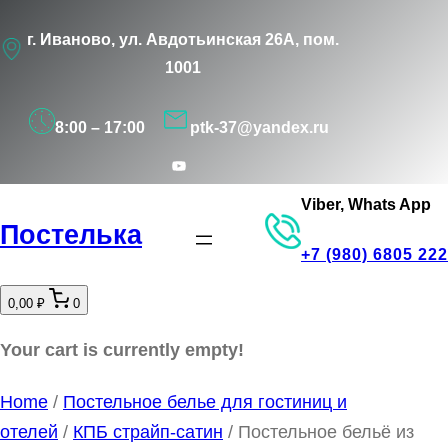
Перейти
г. Иваново, ул. Авдотьинская 26А, пом.
к
1001
содержимому
8:00 – 17:00
ptk-37@yandex.ru
YouTube
Viber, Whats App
Постелька
+7 (980) 6805 222
0,00 ₽
0
Your cart is currently empty!
Home
/
Постельное белье для гостиниц и
отелей
/
КПБ страйп-сатин
/ Постельное бельё из