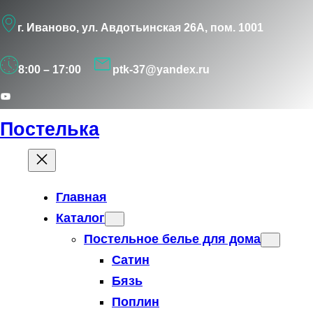
Перейти
г. Иваново, ул. Авдотьинская 26А, пом. 1001
к
содержимому
8:00 – 17:00
ptk-37@yandex.ru
YouTube
Постелька
Главная
Каталог
Постельное белье для дома
Сатин
Бязь
Поплин