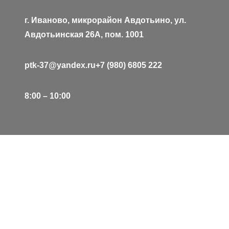
г. Иваново, микрорайон Авдотьино, ул.
Авдотьинская 26А, пом. 1001
ptk-37@yandex.ru
+7 (980) 6805 222
8:00 – 10:00
ООО “Первая текстильная компания”
Facebook
YouTube
Twitter
LinkedIn
Instagram
Follow Us :