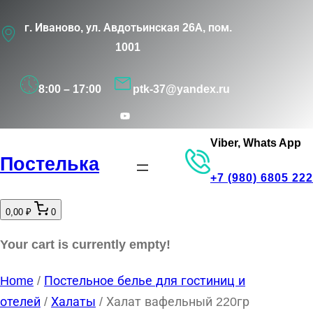
Перейти
г. Иваново, ул. Авдотьинская 26А, пом.
к
1001
содержимому
8:00 – 17:00
ptk-37@yandex.ru
YouTube
Viber, Whats App
Постелька
+7 (980) 6805 222
0,00 ₽
0
Your cart is currently empty!
Home
/
Постельное белье для гостиниц и
отелей
/
Халаты
/ Халат вафельный 220гр